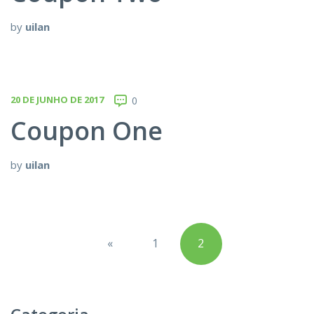
by
uilan
20 DE JUNHO DE 2017
0
Coupon One
by
uilan
Paginação
«
1
2
de
posts
Previous