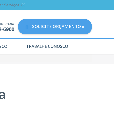
er Serviços »
X
omercial
SOLICITE ORÇAMENTO »
2-6900
SCO
TRABALHE CONOSCO
a