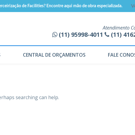
rceirização de Facilities? Encontre aqui mão de obra especializada.
V
Atendimento C
(11) 95998-4011
(11) 416
S
CENTRAL DE ORÇAMENTOS
FALE CONO
d
Perhaps searching can help.